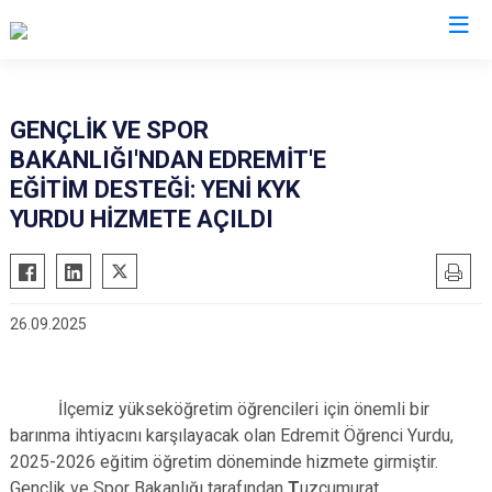
Balıkesir
GENÇLİK VE SPOR
BAKANLIĞI'NDAN EDREMİT'E
Ayvalık
Havran
EĞİTİM DESTEĞİ: YENİ KYK
Balya
İvrindi
YURDU HİZMETE AÇILDI
Bandırma
Kepsut
Bigadiç
Manyas
Burhaniye
Marmara
26.09.2025
Dursunbey
Savaştepe
Edremit
Sındırgı
İlçemiz yükseköğretim öğrencileri için önemli bir
Erdek
Susurluk
barınma ihtiyacını karşılayacak olan Edremit Öğrenci Yurdu,
Gömeç
Karesi
2025-2026 eğitim öğretim döneminde hizmete girmiştir.
Gönen
Altıeylül
Gençlik ve Spor Bakanlığı tarafından
T
uzcumurat