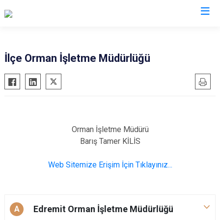
Balıkesir
İlçe Orman İşletme Müdürlüğü
Ayvalık
Havran
Balya
İvrindi
Bandırma
Kepsut
Bigadiç
Manyas
Orman İşletme Müdürü
Burhaniye
Marmara
Barış Tamer KİLİS
Dursunbey
Savaştepe
Web Sitemize Erişim İçin Tıklayınız...
Edremit
Sındırgı
Erdek
Susurluk
Gömeç
Karesi
Edremit Orman İşletme Müdürlüğü
A
Gönen
Altıeylül